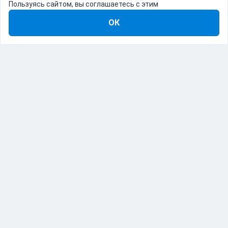
Пользуясь сайтом, вы соглашаетесь с этим
ОК
8-800-555-22-41
Демо Catapulto
Для кого
Тарифы
Информация
О компании
192012, Санкт-Петербург, пр. Обуховской Обороны, 120Б
© Catapulto 2013-
2026