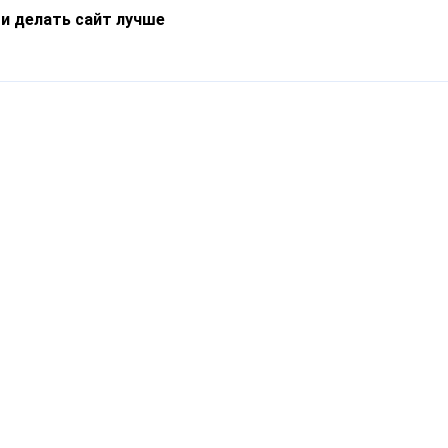
 и делать сайт лучше
Информация
О компании
Новости
Что такое Catapulto
Частые вопросы
Службы доставки
Реферальная программа
Нам доверяют
Публичная оферта
Кейсы
Политика обработки
Блог
персональных данных
Контакты
т-Петербург, пр. Обуховской Обороны, 120Б