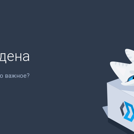
йдена
то важное?