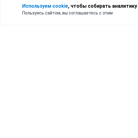
Используем cookie
, чтобы собирать аналитику
Пользуясь сайтом, вы соглашаетесь с этим
Для кого
Тарифы
Бизнесу
Доставка по России
Частным лицам
Интернет-магазинам
Доставка для бизнеса
192012, Санк
и интернет-магазинов