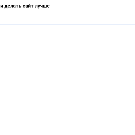
 и делать сайт лучше
Информация
О компании
Новости
Что такое Catapulto
Частые вопросы
Службы доставки
Реферальная программа
Нам доверяют
Публичная оферта
Кейсы
Политика обработки
Блог
персональных данных
Контакты
т-Петербург, пр. Обуховской Обороны, 120Б