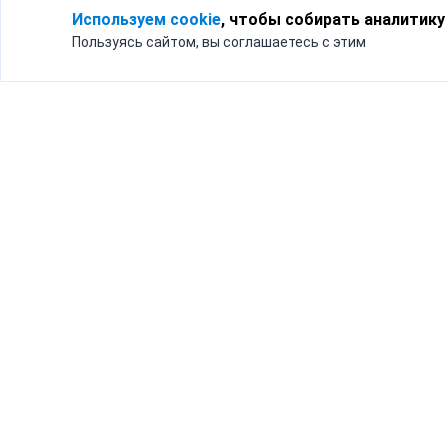
Используем cookie
, чтобы собирать аналитику
Пользуясь сайтом, вы соглашаетесь с этим
Для кого
Тарифы
Бизнесу
Доставка по России
Частным лицам
Интернет-магазинам
Доставка для бизнеса
192012, Санк
и интернет-магазинов