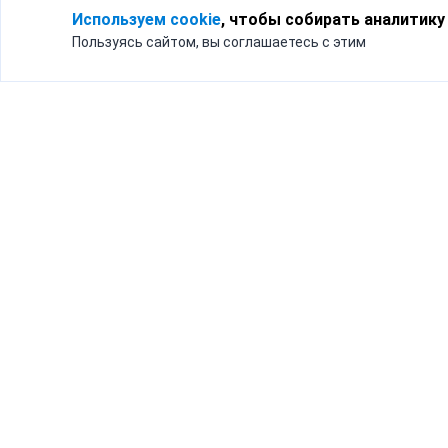
Используем cookie
, чтобы собирать аналитику
Пользуясь сайтом, вы соглашаетесь с этим
Для кого
Тарифы
Бизнесу
Доставка по России
Частным лицам
Интернет-магазинам
Доставка для бизнеса
192012, Санк
и интернет-магазинов