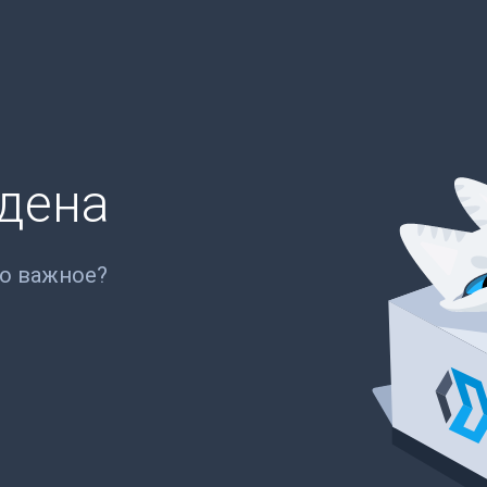
йдена
то важное?