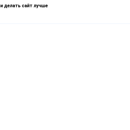
 и делать сайт лучше
Информация
О компании
Новости
Что такое Catapulto
Частые вопросы
Службы доставки
Реферальная программа
Нам доверяют
Публичная оферта
Кейсы
Политика обработки
Блог
персональных данных
Контакты
т-Петербург, пр. Обуховской Обороны, 120Б