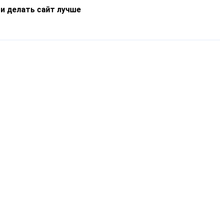
 и делать сайт лучше
Информация
О компании
Новости
Что такое Catapulto
Частые вопросы
Службы доставки
Реферальная программа
Нам доверяют
Публичная оферта
Кейсы
Политика обработки
Блог
персональных данных
Контакты
т-Петербург, пр. Обуховской Обороны, 120Б