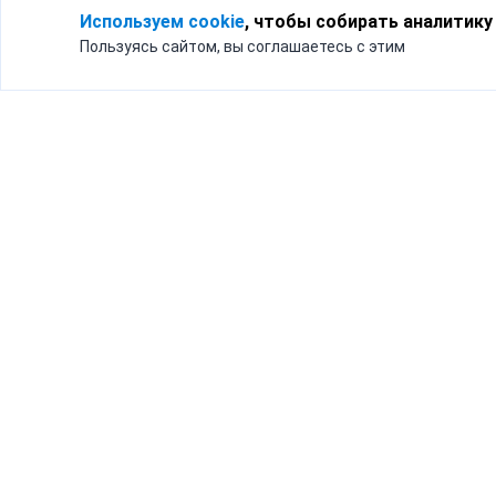
Используем cookie
, чтобы собирать аналитику
Пользуясь сайтом, вы соглашаетесь с этим
Для кого
Тарифы
Бизнесу
Доставка по России
Частным лицам
Интернет-магазинам
Доставка для бизнеса
192012, Санк
и интернет-магазинов