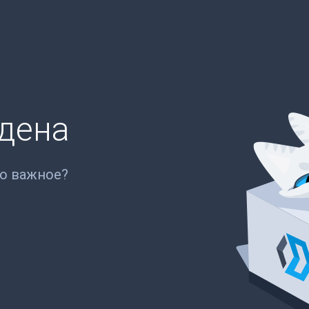
йдена
то важное?