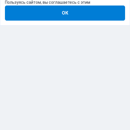
Пользуясь сайтом, вы соглашаетесь с этим
ОК
8-800-555-22-41
Демо Catapulto
Для кого
Тарифы
Информация
О компании
192012, Санкт-Петербург, пр. Обуховской Обороны, 120Б
© Catapulto 2013-
2026