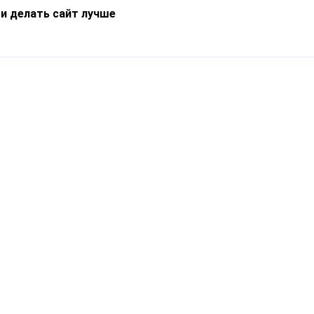
 и делать сайт лучше
Информация
О компании
Новости
Что такое Catapulto
Частые вопросы
Службы доставки
Реферальная программа
Нам доверяют
Публичная оферта
Кейсы
Политика обработки
Блог
персональных данных
Контакты
т-Петербург, пр. Обуховской Обороны, 120Б