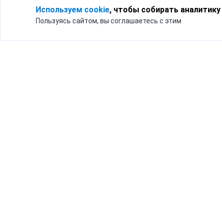
Используем cookie
, чтобы собирать аналитику
Пользуясь сайтом, вы соглашаетесь с этим
Для кого
Тарифы
Бизнесу
Доставка по России
Частным лицам
Интернет-магазинам
Доставка для бизнеса
192012, Санк
и интернет-магазинов