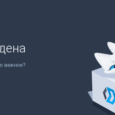
йдена
то важное?