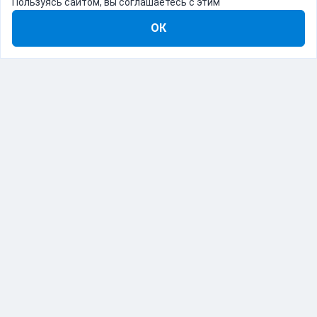
Пользуясь сайтом, вы соглашаетесь с этим
ОК
8-800-555-22-41
Демо Catapulto
Для кого
Тарифы
Информация
О компании
192012, Санкт-Петербург, пр. Обуховской Обороны, 120Б
© Catapulto 2013-
2026