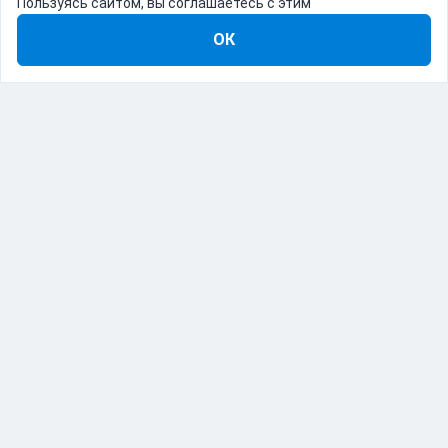
Пользуясь сайтом, вы соглашаетесь с этим
ОК
8-800-555-22-41
Демо Catapulto
Для кого
Тарифы
Информация
О компании
192012, Санкт-Петербург, пр. Обуховской Обороны, 120Б
© Catapulto 2013-
2026