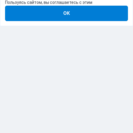
Пользуясь сайтом, вы соглашаетесь с этим
ОК
8-800-555-22-41
Демо Catapulto
Для кого
Тарифы
Информация
О компании
192012, Санкт-Петербург, пр. Обуховской Обороны, 120Б
© Catapulto 2013-
2026