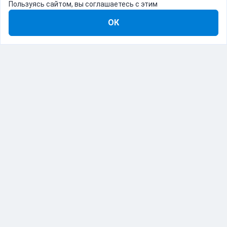
Пользуясь сайтом, вы соглашаетесь с этим
ОК
8-800-555-22-41
Демо Catapulto
Для кого
Тарифы
Информация
О компании
192012, Санкт-Петербург, пр. Обуховской Обороны, 120Б
© Catapulto 2013-
2026