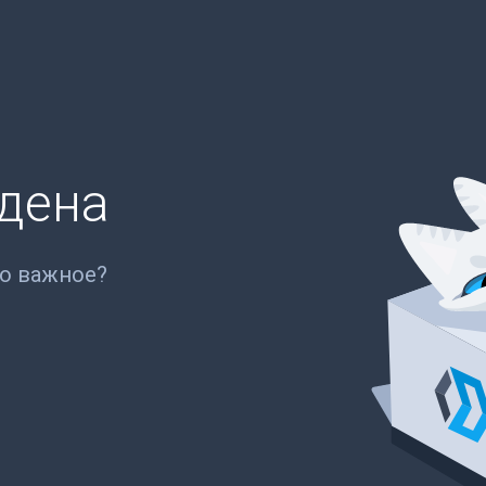
йдена
то важное?