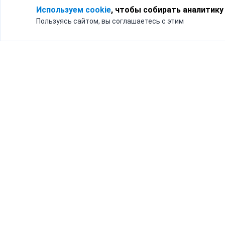
Используем cookie
, чтобы собирать аналитику
Пользуясь сайтом, вы соглашаетесь с этим
Для кого
Тарифы
Бизнесу
Доставка по России
Частным лицам
Интернет-магазинам
Доставка для бизнеса
192012, Санк
и интернет-магазинов