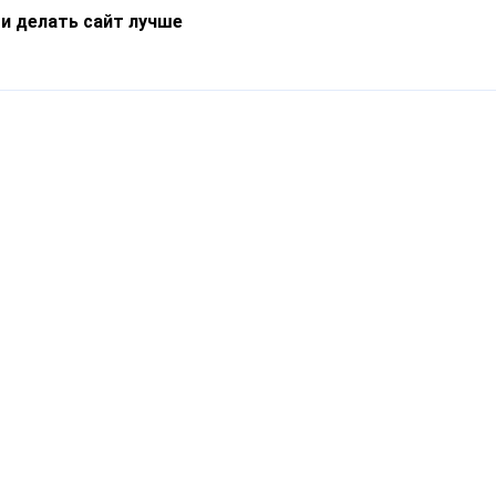
 и делать сайт лучше
Информация
О компании
Новости
Что такое Catapulto
Частые вопросы
Службы доставки
Реферальная программа
Нам доверяют
Публичная оферта
Кейсы
Политика обработки
Блог
персональных данных
Контакты
т-Петербург, пр. Обуховской Обороны, 120Б