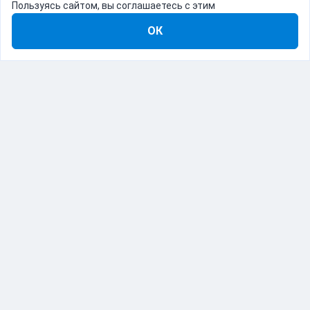
Пользуясь сайтом, вы соглашаетесь с этим
ОК
8-800-555-22-41
Демо Catapulto
Для кого
Тарифы
Информация
О компании
192012, Санкт-Петербург, пр. Обуховской Обороны, 120Б
© Catapulto 2013-
2026