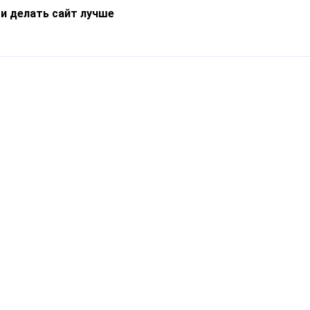
 и делать сайт лучше
Информация
О компании
Новости
Что такое Catapulto
Частые вопросы
Службы доставки
Реферальная программа
Нам доверяют
Публичная оферта
Кейсы
Политика обработки
Блог
персональных данных
Контакты
т-Петербург, пр. Обуховской Обороны, 120Б