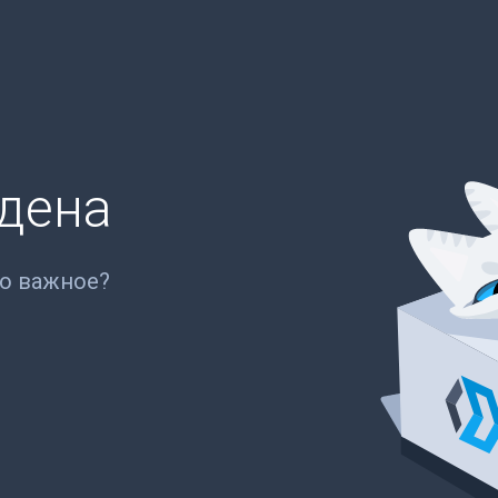
йдена
то важное?