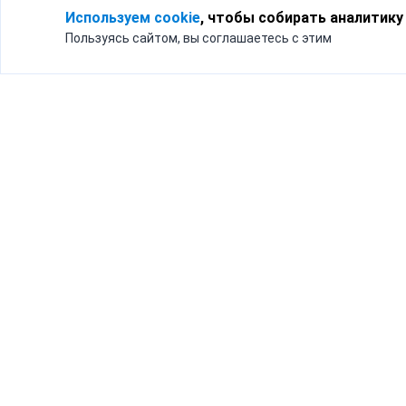
Используем cookie
, чтобы собирать аналитику
Пользуясь сайтом, вы соглашаетесь с этим
Для кого
Тарифы
Бизнесу
Доставка по России
Частным лицам
Интернет-магазинам
Доставка для бизнеса
192012, Санк
и интернет-магазинов