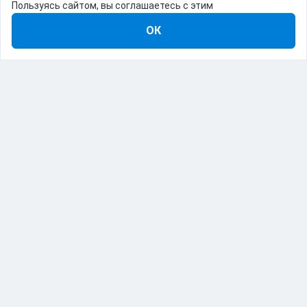
Пользуясь сайтом, вы соглашаетесь с этим
ОК
8-800-555-22-41
Демо Catapulto
Для кого
Тарифы
Информация
О компании
192012, Санкт-Петербург, пр. Обуховской Обороны, 120Б
© Catapulto 2013-
2026