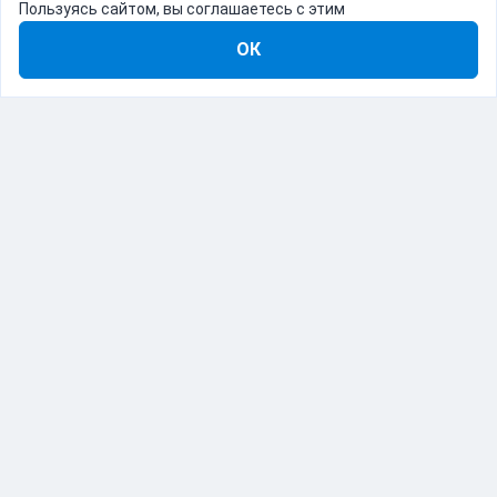
Пользуясь сайтом, вы соглашаетесь с этим
ОК
8-800-555-22-41
Демо Catapulto
Для кого
Тарифы
Информация
О компании
192012, Санкт-Петербург, пр. Обуховской Обороны, 120Б
© Catapulto 2013-
2026