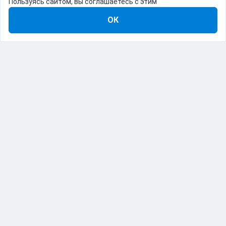
Пользуясь сайтом, вы соглашаетесь с этим
ОК
8-800-555-22-41
Демо Catapulto
Для кого
Тарифы
Информация
О компании
192012, Санкт-Петербург, пр. Обуховской Обороны, 120Б
© Catapulto 2013-
2026