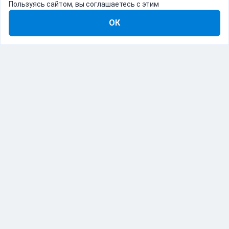
Пользуясь сайтом, вы соглашаетесь с этим
ОК
8-800-555-22-41
Демо Catapulto
Для кого
Тарифы
Информация
О компании
192012, Санкт-Петербург, пр. Обуховской Обороны, 120Б
© Catapulto 2013-
2026