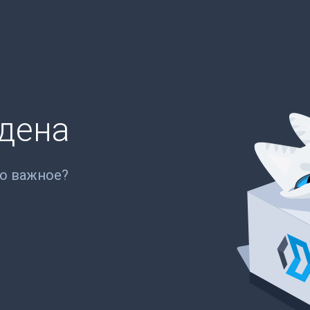
йдена
то важное?