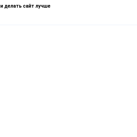
 и делать сайт лучше
Информация
О компании
Новости
Что такое Catapulto
Частые вопросы
Службы доставки
Реферальная программа
Нам доверяют
Публичная оферта
Кейсы
Политика обработки
Блог
персональных данных
Контакты
т-Петербург, пр. Обуховской Обороны, 120Б