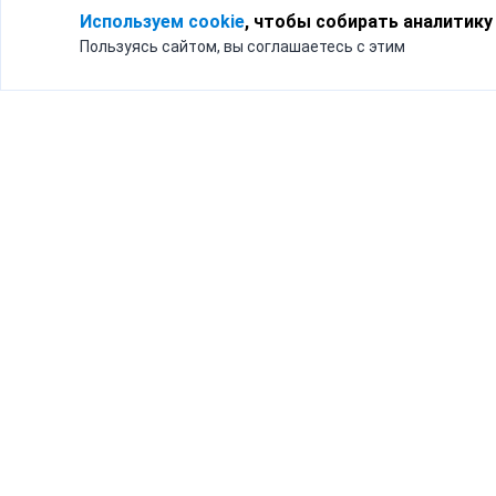
Используем cookie
, чтобы собирать аналитику
Пользуясь сайтом, вы соглашаетесь с этим
Для кого
Тарифы
Бизнесу
Доставка по России
Частным лицам
Интернет-магазинам
Доставка для бизнеса
192012, Санк
и интернет-магазинов