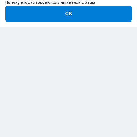
Пользуясь сайтом, вы соглашаетесь с этим
ОК
8-800-555-22-41
Демо Catapulto
Для кого
Тарифы
Информация
О компании
192012, Санкт-Петербург, пр. Обуховской Обороны, 120Б
© Catapulto 2013-
2026