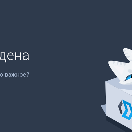
йдена
то важное?