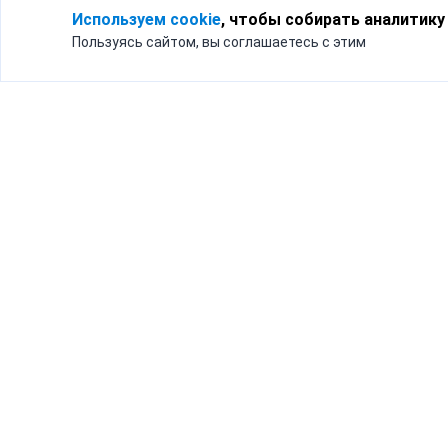
Используем cookie
, чтобы собирать аналитику
Пользуясь сайтом, вы соглашаетесь с этим
Для кого
Тарифы
Бизнесу
Доставка по России
Частным лицам
Интернет-магазинам
Доставка для бизнеса
192012, Санк
и интернет-магазинов