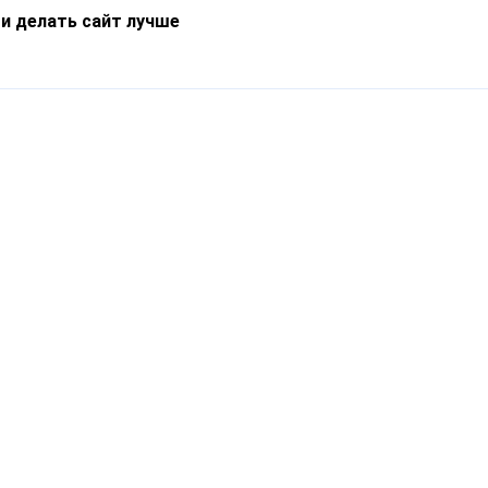
 и делать сайт лучше
Информация
О компании
Новости
Что такое Catapulto
Частые вопросы
Службы доставки
Реферальная программа
Нам доверяют
Публичная оферта
Кейсы
Политика обработки
Блог
персональных данных
Контакты
т-Петербург, пр. Обуховской Обороны, 120Б