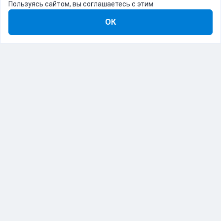
Пользуясь сайтом, вы соглашаетесь с этим
ОК
8-800-555-22-41
Демо Catapulto
Для кого
Тарифы
Информация
О компании
192012, Санкт-Петербург, пр. Обуховской Обороны, 120Б
© Catapulto 2013-
2026