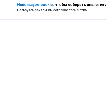
Используем cookie
, чтобы собирать аналитику
Пользуясь сайтом, вы соглашаетесь с этим
Для кого
Тарифы
Бизнесу
Доставка по России
Частным лицам
Интернет-магазинам
Доставка для бизнеса
192012, Санк
и интернет-магазинов