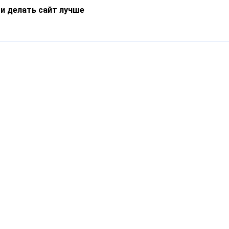
 и делать сайт лучше
Информация
О компании
Новости
Что такое Catapulto
Частые вопросы
Службы доставки
Реферальная программа
Нам доверяют
Публичная оферта
Кейсы
Политика обработки
Блог
персональных данных
Контакты
т-Петербург, пр. Обуховской Обороны, 120Б