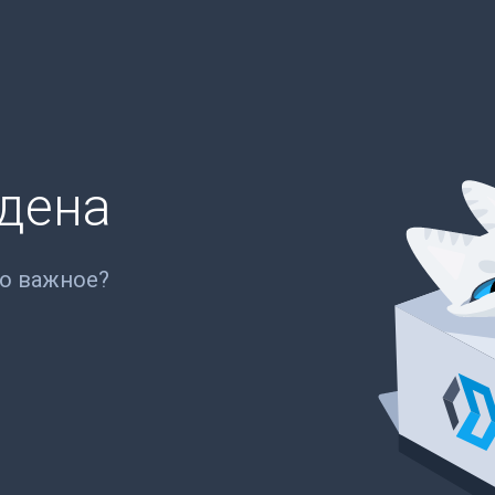
йдена
то важное?