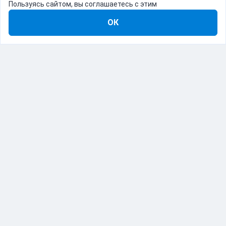
Пользуясь сайтом, вы соглашаетесь с этим
ОК
8-800-555-22-41
Демо Catapulto
Для кого
Тарифы
Информация
О компании
192012, Санкт-Петербург, пр. Обуховской Обороны, 120Б
© Catapulto 2013-
2026