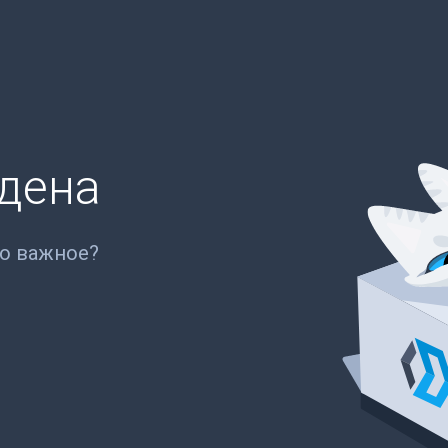
йдена
то важное?