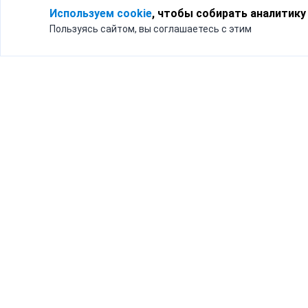
Используем cookie
, чтобы собирать аналитику
Пользуясь сайтом, вы соглашаетесь с этим
Для кого
Тарифы
Бизнесу
Доставка по России
Частным лицам
Интернет-магазинам
Доставка для бизнеса
192012, Санк
и интернет-магазинов