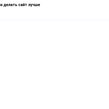
 и делать сайт лучше
Информация
О компании
Новости
Что такое Catapulto
Частые вопросы
Службы доставки
Реферальная программа
Нам доверяют
Публичная оферта
Кейсы
Политика обработки
Блог
персональных данных
Контакты
т-Петербург, пр. Обуховской Обороны, 120Б