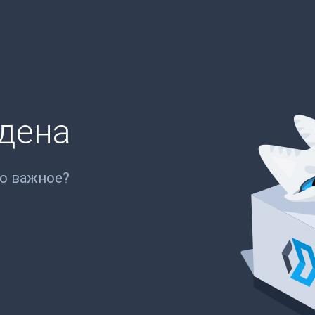
йдена
то важное?