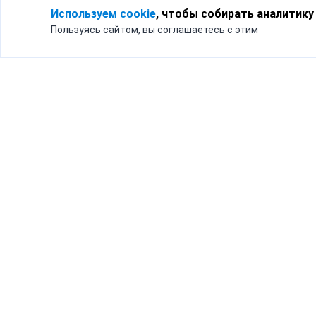
Используем cookie
, чтобы собирать аналитику
Пользуясь сайтом, вы соглашаетесь с этим
Для кого
Тарифы
Бизнесу
Доставка по России
Частным лицам
Интернет-магазинам
Доставка для бизнеса
192012, Санк
и интернет-магазинов