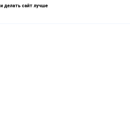
 и делать сайт лучше
Информация
О компании
Новости
Что такое Catapulto
Частые вопросы
Службы доставки
Реферальная программа
Нам доверяют
Публичная оферта
Кейсы
Политика обработки
Блог
персональных данных
Контакты
т-Петербург, пр. Обуховской Обороны, 120Б