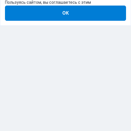
Пользуясь сайтом, вы соглашаетесь с этим
ОК
8-800-555-22-41
Демо Catapulto
Для кого
Тарифы
Информация
О компании
192012, Санкт-Петербург, пр. Обуховской Обороны, 120Б
© Catapulto 2013-
2026