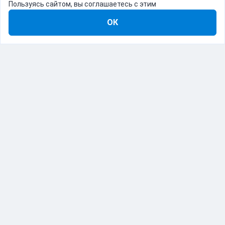
Пользуясь сайтом, вы соглашаетесь с этим
ОК
8-800-555-22-41
Демо Catapulto
Для кого
Тарифы
Информация
О компании
192012, Санкт-Петербург, пр. Обуховской Обороны, 120Б
© Catapulto 2013-
2026