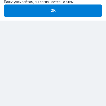
Пользуясь сайтом, вы соглашаетесь с этим
ОК
8-800-555-22-41
Демо Catapulto
Для кого
Тарифы
Информация
О компании
192012, Санкт-Петербург, пр. Обуховской Обороны, 120Б
© Catapulto 2013-
2026