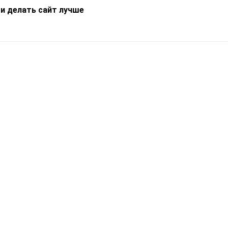
 и делать сайт лучше
Информация
О компании
Новости
Что такое Catapulto
Частые вопросы
Службы доставки
Реферальная программа
Нам доверяют
Публичная оферта
Кейсы
Политика обработки
Блог
персональных данных
Контакты
т-Петербург, пр. Обуховской Обороны, 120Б