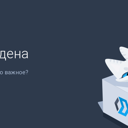
йдена
то важное?