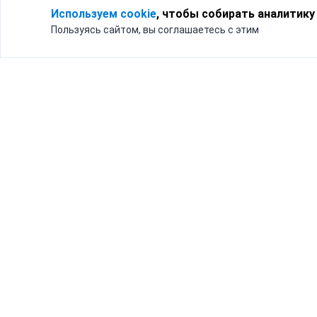
Используем cookie
, чтобы собирать аналитику
Пользуясь сайтом, вы соглашаетесь с этим
Для кого
Тарифы
Бизнесу
Доставка по России
Частным лицам
Интернет-магазинам
Доставка для бизнеса
192012, Санк
и интернет-магазинов