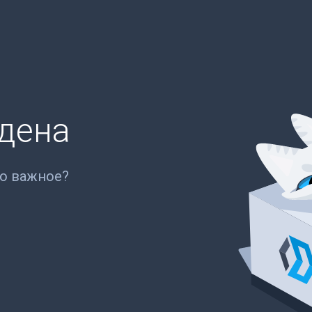
йдена
то важное?