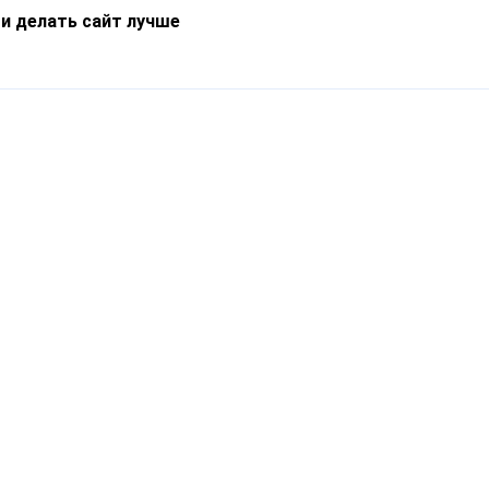
 и делать сайт лучше
Информация
О компании
Новости
Что такое Catapulto
Частые вопросы
Службы доставки
Реферальная программа
Нам доверяют
Публичная оферта
Кейсы
Политика обработки
Блог
персональных данных
Контакты
т-Петербург, пр. Обуховской Обороны, 120Б