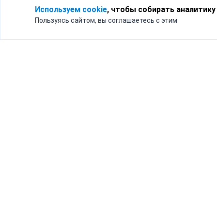
Используем cookie
, чтобы собирать аналитику
Пользуясь сайтом, вы соглашаетесь с этим
Для кого
Тарифы
Бизнесу
Доставка по России
Частным лицам
Интернет-магазинам
Доставка для бизнеса
192012, Санк
и интернет-магазинов