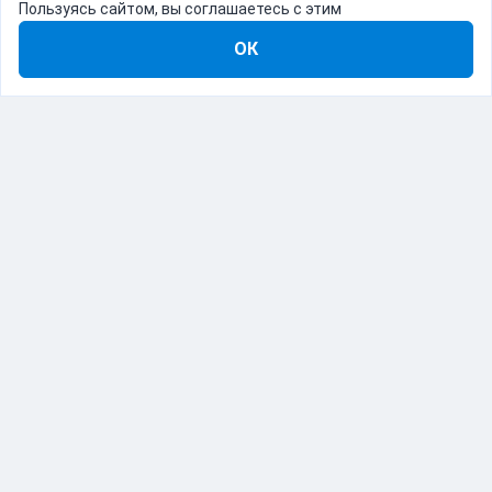
Пользуясь сайтом, вы соглашаетесь с этим
ОК
8-800-555-22-41
Демо Catapulto
Для кого
Тарифы
Информация
О компании
192012, Санкт-Петербург, пр. Обуховской Обороны, 120Б
© Catapulto 2013-
2026