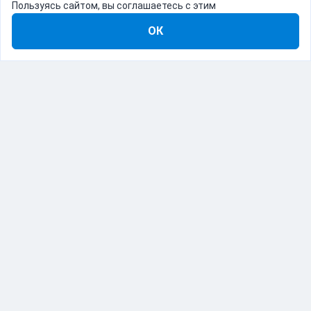
Пользуясь сайтом, вы соглашаетесь с этим
ОК
8-800-555-22-41
Демо Catapulto
Для кого
Тарифы
Информация
О компании
192012, Санкт-Петербург, пр. Обуховской Обороны, 120Б
© Catapulto 2013-
2026