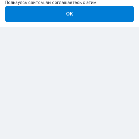
Пользуясь сайтом, вы соглашаетесь с этим
ОК
8-800-555-22-41
Демо Catapulto
Для кого
Тарифы
Информация
О компании
192012, Санкт-Петербург, пр. Обуховской Обороны, 120Б
© Catapulto 2013-
2026