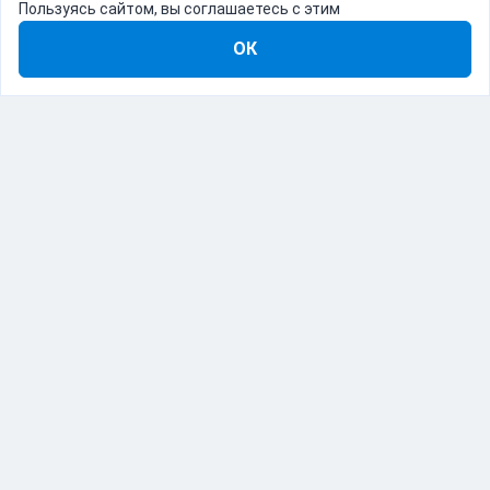
Пользуясь сайтом, вы соглашаетесь с этим
ОК
8-800-555-22-41
Демо Catapulto
Для кого
Тарифы
Информация
О компании
192012, Санкт-Петербург, пр. Обуховской Обороны, 120Б
© Catapulto 2013-
2026