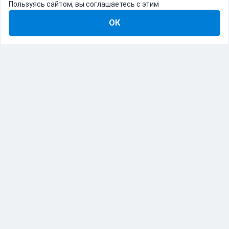
Пользуясь сайтом, вы соглашаетесь с этим
ОК
8-800-555-22-41
Демо Catapulto
Для кого
Тарифы
Информация
О компании
192012, Санкт-Петербург, пр. Обуховской Обороны, 120Б
© Catapulto 2013-
2026