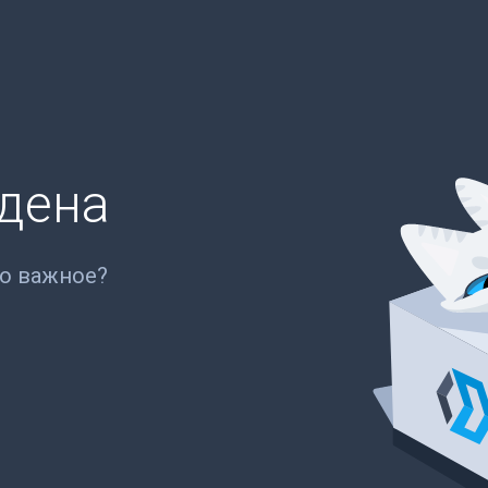
йдена
то важное?