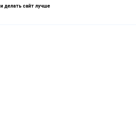
 и делать сайт лучше
Информация
О компании
Новости
Что такое Catapulto
Частые вопросы
Службы доставки
Реферальная программа
Нам доверяют
Публичная оферта
Кейсы
Политика обработки
Блог
персональных данных
Контакты
т-Петербург, пр. Обуховской Обороны, 120Б