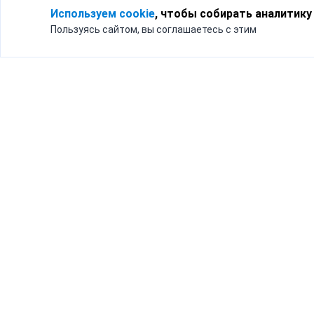
Используем cookie
, чтобы собирать аналитику
Пользуясь сайтом, вы соглашаетесь с этим
Для кого
Тарифы
Бизнесу
Доставка по России
Частным лицам
Интернет-магазинам
Доставка для бизнеса
192012, Санк
и интернет-магазинов