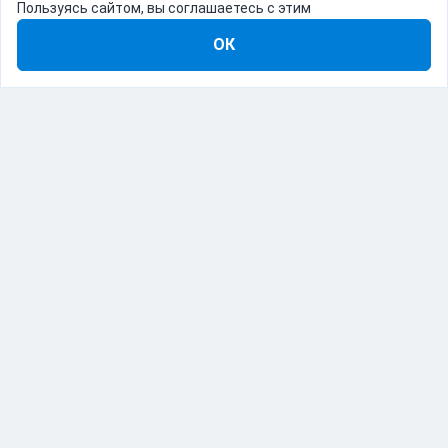
Пользуясь сайтом, вы соглашаетесь с этим
ОК
8-800-555-22-41
Демо Catapulto
Для кого
Тарифы
Информация
О компании
192012, Санкт-Петербург, пр. Обуховской Обороны, 120Б
© Catapulto 2013-
2026