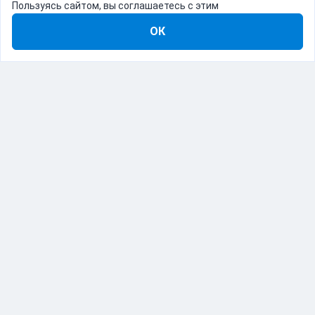
Пользуясь сайтом, вы соглашаетесь с этим
ОК
8-800-555-22-41
Демо Catapulto
Для кого
Тарифы
Информация
О компании
192012, Санкт-Петербург, пр. Обуховской Обороны, 120Б
© Catapulto 2013-
2026