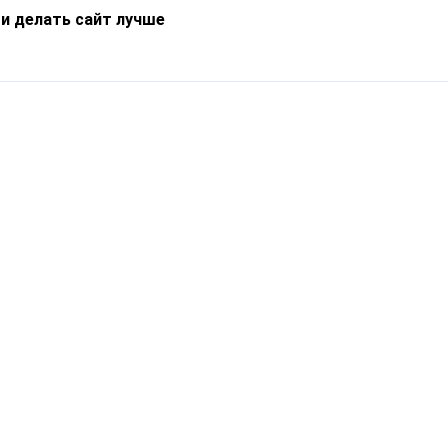
 и делать сайт лучше
Информация
О компании
Новости
Что такое Catapulto
Частые вопросы
Службы доставки
Реферальная программа
Нам доверяют
Публичная оферта
Кейсы
Политика обработки
Блог
персональных данных
Контакты
т-Петербург, пр. Обуховской Обороны, 120Б