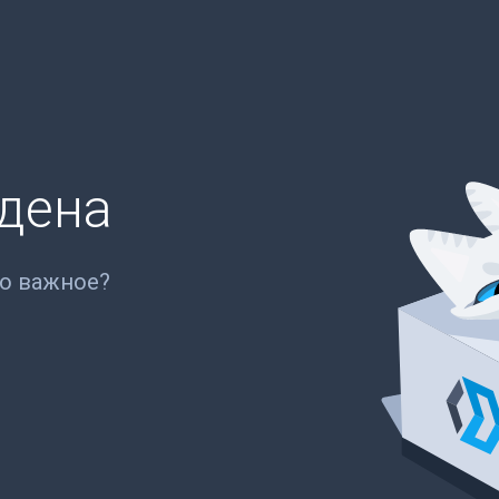
йдена
то важное?