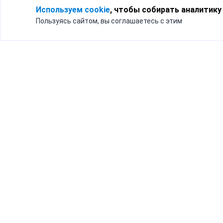
Используем cookie
, чтобы собирать аналитику
Пользуясь сайтом, вы соглашаетесь с этим
Для кого
Тарифы
Бизнесу
Доставка по России
Частным лицам
Интернет-магазинам
Доставка для бизнеса
192012, Санк
и интернет-магазинов