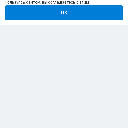
Пользуясь сайтом, вы соглашаетесь с этим
ОК
8-800-555-22-41
Демо Catapulto
Для кого
Тарифы
Информация
О компании
192012, Санкт-Петербург, пр. Обуховской Обороны, 120Б
© Catapulto 2013-
2026