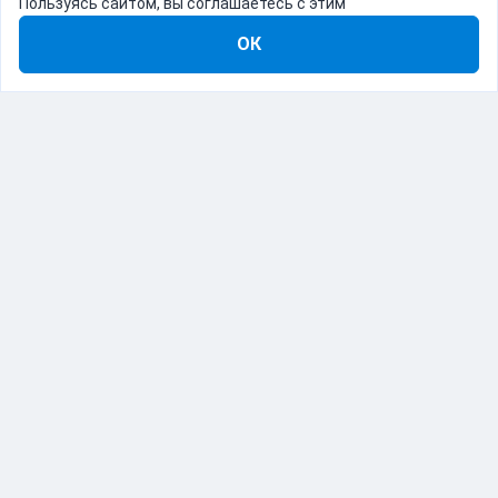
Пользуясь сайтом, вы соглашаетесь с этим
ОК
8-800-555-22-41
Демо Catapulto
Для кого
Тарифы
Информация
О компании
192012, Санкт-Петербург, пр. Обуховской Обороны, 120Б
© Catapulto 2013-
2026