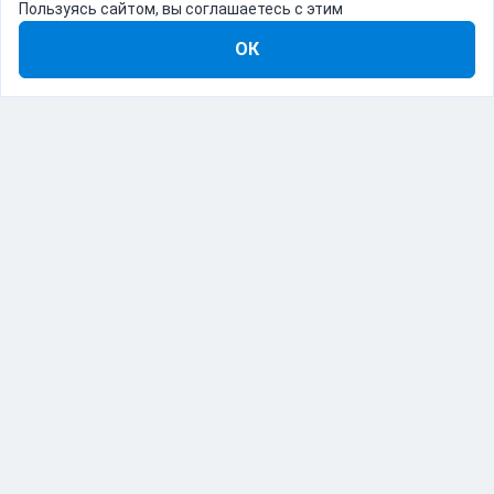
Пользуясь сайтом, вы соглашаетесь с этим
ОК
8-800-555-22-41
Демо Catapulto
Для кого
Тарифы
Информация
О компании
192012, Санкт-Петербург, пр. Обуховской Обороны, 120Б
© Catapulto 2013-
2026