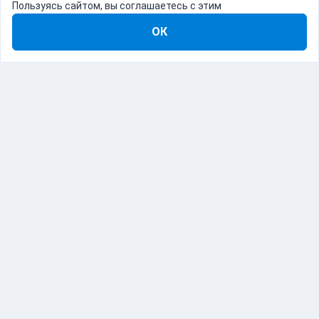
Пользуясь сайтом, вы соглашаетесь с этим
ОК
8-800-555-22-41
Демо Catapulto
Для кого
Тарифы
Информация
О компании
192012, Санкт-Петербург, пр. Обуховской Обороны, 120Б
© Catapulto 2013-
2026