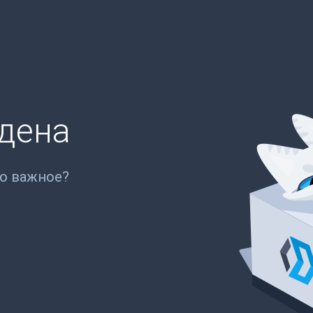
йдена
то важное?