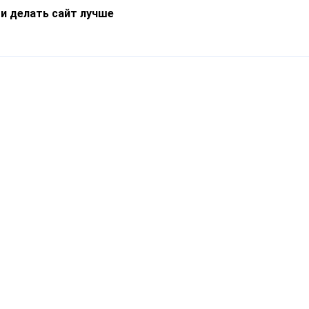
 и делать сайт лучше
Информация
О компании
Новости
Что такое Catapulto
Частые вопросы
Службы доставки
Реферальная программа
Нам доверяют
Публичная оферта
Кейсы
Политика обработки
Блог
персональных данных
Контакты
т-Петербург, пр. Обуховской Обороны, 120Б