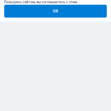
Пользуясь сайтом, вы соглашаетесь с этим
ОК
8-800-555-22-41
Демо Catapulto
Для кого
Тарифы
Информация
О компании
192012, Санкт-Петербург, пр. Обуховской Обороны, 120Б
© Catapulto 2013-
2026