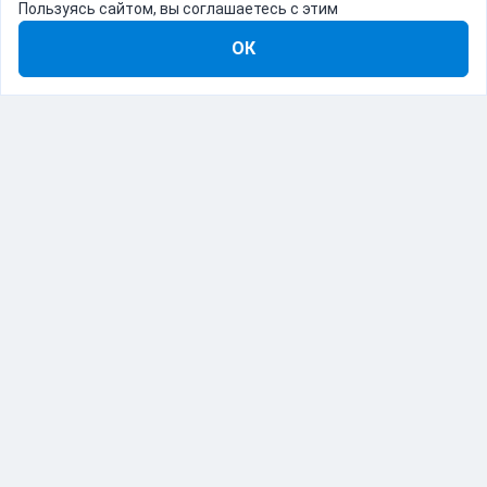
Пользуясь сайтом, вы соглашаетесь с этим
ОК
8-800-555-22-41
Демо Catapulto
Для кого
Тарифы
Информация
О компании
192012, Санкт-Петербург, пр. Обуховской Обороны, 120Б
© Catapulto 2013-
2026