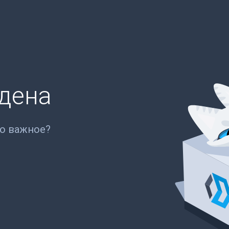
йдена
то важное?