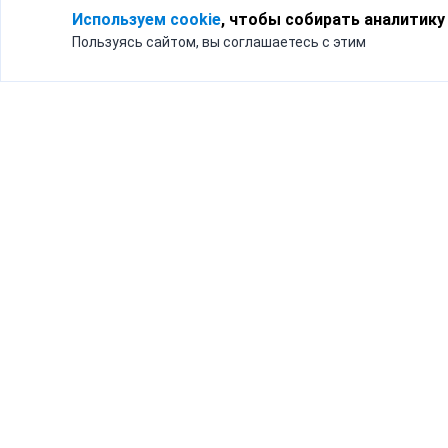
Используем cookie
, чтобы собирать аналитику
Пользуясь сайтом, вы соглашаетесь с этим
Для кого
Тарифы
Бизнесу
Доставка по России
Частным лицам
Интернет-магазинам
Доставка для бизнеса
192012, Санк
и интернет-магазинов