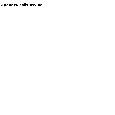
 и делать сайт лучше
Информация
О компании
Новости
Что такое Catapulto
Частые вопросы
Службы доставки
Реферальная программа
Нам доверяют
Публичная оферта
Кейсы
Политика обработки
Блог
персональных данных
Контакты
т-Петербург, пр. Обуховской Обороны, 120Б