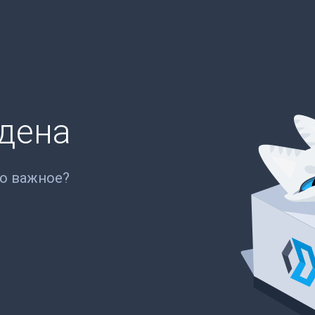
йдена
то важное?