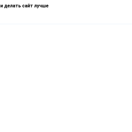
 и делать сайт лучше
Информация
О компании
Новости
Что такое Catapulto
Частые вопросы
Службы доставки
Реферальная программа
Нам доверяют
Публичная оферта
Кейсы
Политика обработки
Блог
персональных данных
Контакты
т-Петербург, пр. Обуховской Обороны, 120Б