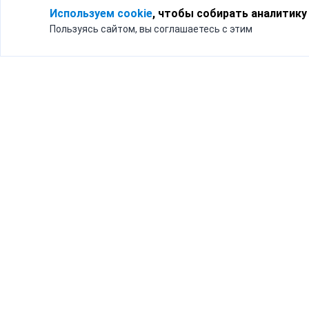
Используем cookie
, чтобы собирать аналитику
Пользуясь сайтом, вы соглашаетесь с этим
Для кого
Тарифы
Бизнесу
Доставка по России
Частным лицам
Интернет-магазинам
Доставка для бизнеса
192012, Санк
и интернет-магазинов