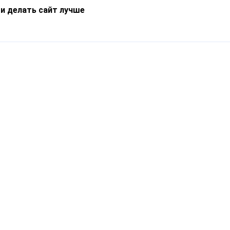
 и делать сайт лучше
Информация
О компании
Новости
Что такое Catapulto
Частые вопросы
Службы доставки
Реферальная программа
Нам доверяют
Публичная оферта
Кейсы
Политика обработки
Блог
персональных данных
Контакты
т-Петербург, пр. Обуховской Обороны, 120Б