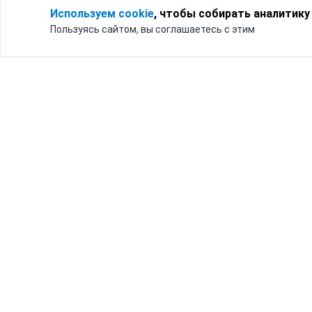
Используем cookie
, чтобы собирать аналитику
Пользуясь сайтом, вы соглашаетесь с этим
Для кого
Тарифы
Бизнесу
Доставка по России
Частным лицам
Интернет-магазинам
Доставка для бизнеса
192012, Санк
и интернет-магазинов