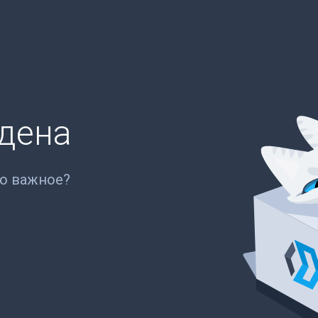
йдена
то важное?